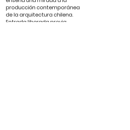
enseña una mirada a la
producción contemporánea
de la arquitectura chilena.
Entrada liberada previa
inscripción en
hola(at)antenna.cl ó
areadearquitectura(at)cultura.
gob.cl
< Previous News
Next News >
Santiago / Patagonia, Chile.
© OF Arquitectos 2026