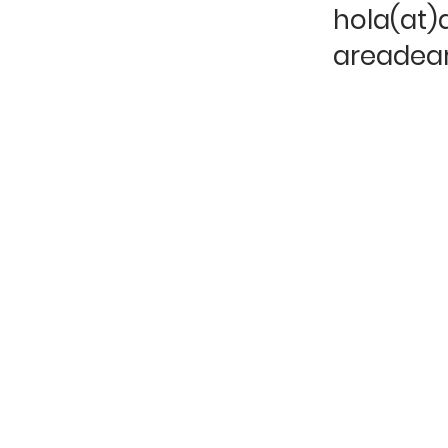
hola(at)
areadear