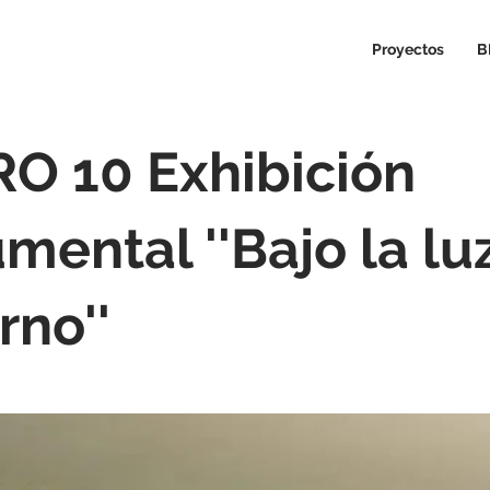
Proyectos
B
O 10 Exhibición
mental ''Bajo la lu
rno''