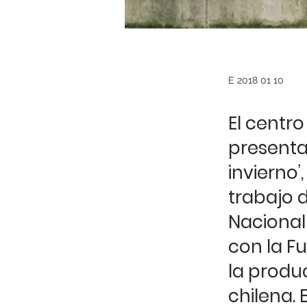
E 2018 01 10
El centro
presenta
invierno’
trabajo 
Nacional 
con la F
la produ
chilena. 