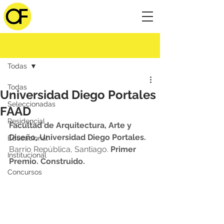
Entrada
Todas
Todas
Universidad Diego Portales
Seleccionadas
FAAD
Residencial
Facultad de Arquitectura, Arte y 
Diseño, Universidad Diego Portales.
Educacional
Barrio República, Santiago. 
Primer 
Institucional
Premio. Construido.
Concursos