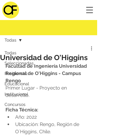
Entrada
Todas
Todas
Universidad de O'Higgins
Seleccionadas
Facultad de Ingeniería Universidad 
Regional de O'Higgins - Campus 
Residencial
Rengo
Educacional
Primer Lugar - Proyecto en 
Institucional
desarrollo.
Concursos
Ficha Técnica:
Año: 2022
Ubicación: Rengo, Región de 
O`Higgins, Chile.