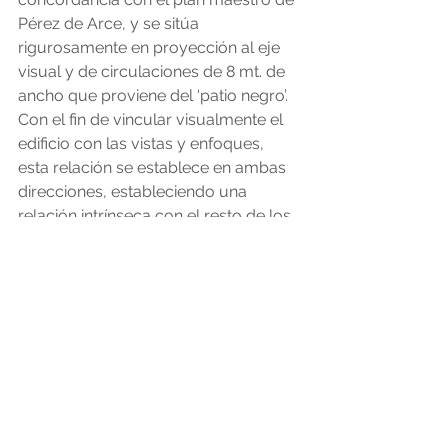
Pérez de Arce, y se sitúa 
rigurosamente en proyección al eje 
visual y de circulaciones de 8 mt. de 
ancho que proviene del ‘patio negro’. 
Con el fin de vincular visualmente el 
edificio con las vistas y enfoques, 
esta relación se establece en ambas 
direcciones, estableciendo una 
relación intrínseca con el resto de los 
edificios del conjunto.
La rampa de estacionamientos se 
dispone hacia el costado sur (Letra B 
del polígono). La placa de agua, al 
situarse levemente por sobre el nivel 
del patio de los cañones, delimita un 
horizonte visual hacia el sur 
minimizando el ruido y las vistas de la 